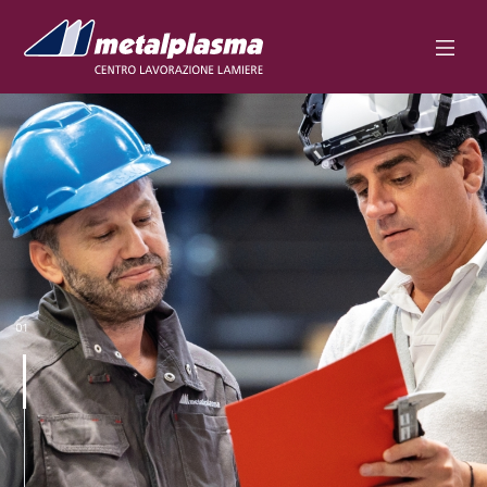
AZIENDA
LAVORAZIONI
SERVIZI
QUALITÀ
SOSTENIBILITÀ
DOWNLOAD
CONTATTI