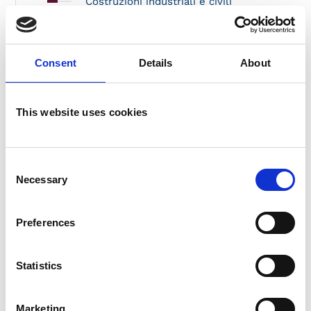
Costruzioni industriali e civili
Containers e moduli abitativi
Ecologia
Consent
Details
About
Energia
Ferroviario
Gru e movimento terra
This website uses cookies
Impianti di risalita
Industria
Consent
Macchine per l’industria
Necessary
Selection
Parchi divertimento
Pulizia industriale
Preferences
Refrigerazione e climatizzazione
industriale e civile
Statistics
Tubi industriali e travi saldate
Marketing