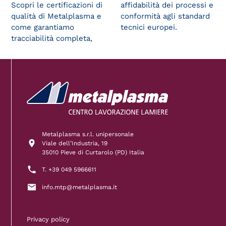
Scopri le certificazioni di
affidabilità dei processi e
qualità di Metalplasma e
conformità agli standard
come garantiamo
tecnici europei.
tracciabilità completa,
Metalplasma s.r.l. unipersonale
Viale dell’Industria, 19
35010 Pieve di Curtarolo (PD) Italia
T. +39 049 5966611
info.mtp@metalplasma.it
Privacy policy