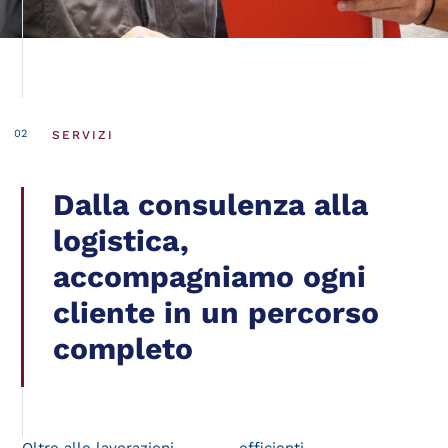
Italiano
English
(
Inglese
)
Deutsch
(
Tedesco
)
SERVIZI
Dalla consulenza alla
logistica,
accompagniamo ogni
cliente in un percorso
completo
Oltre alle lavorazioni
efficienti.